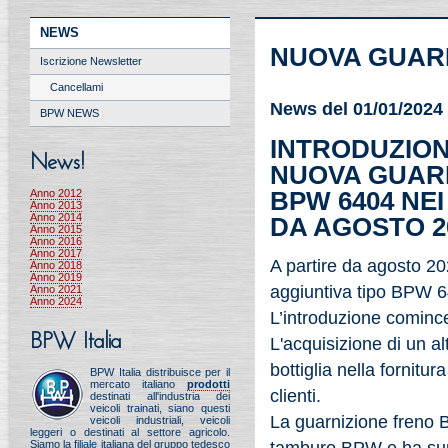
NEWS
NUOVA GUAR
Iscrizione Newsletter
Cancellami
News del 01/01/2024
BPW NEWS
INTRODUZION
News!
NUOVA GUAR
BPW 6404 NE
Anno 2012
Anno 2013
Anno 2014
DA AGOSTO 2
Anno 2015
Anno 2016
Anno 2017
A partire da agosto 2
Anno 2018
Anno 2019
aggiuntiva tipo BPW 6
Anno 2021
Anno 2024
L’introduzione cominc
BPW Italia
L'acquisizione di un al
bottiglia nella fornitu
BPW Italia distribuisce per il
mercato italiano
prodotti
clienti.
destinati all'industria dei
veicoli trainati, siano questi
La guarnizione freno 
veicoli industriali, veicoli
leggeri o destinati al settore agricolo.
Siamo la filiale italiana del gruppo tedesco