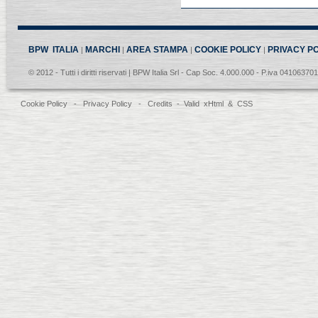
BPW ITALIA
MARCHI
AREA STAMPA
COOKIE POLICY
PRIVACY P
|
|
|
|
© 2012 - Tutti i diritti riservati | BPW Italia Srl - Cap Soc. 4.000.000 - P.iva 04106370
Cookie Policy
-
Privacy Policy
-
Credits
- Valid
xHtml
&
CSS