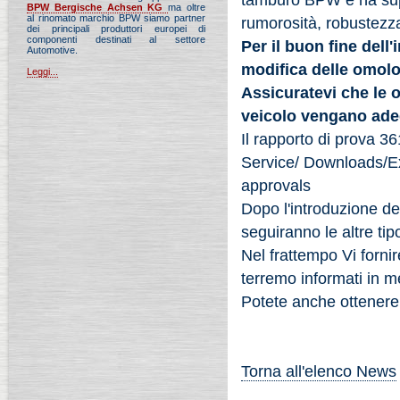
tamburo BPW e ha super
BPW Bergische Achsen KG
ma oltre
al rinomato marchio BPW siamo partner
rumorosità, robustezza
dei principali produttori europei di
componenti destinati al settore
Per il buon fine dell
Automotive.
modifica delle omolog
Leggi...
Assicuratevi che le o
veicolo vengano ade
Il rapporto di prova 3
Service/ Downloads/Ex
approvals
Dopo l'introduzione d
seguiranno le altre tip
Nel frattempo Vi forni
terremo informati in me
Potete anche ottenere 
Torna all'elenco News