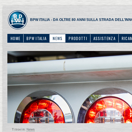
BPW ITALIA - DA OLTRE 80 ANNI SULLA STRADA DELL'IN
HOME
BPW ITALIA
NEWS
PRODOTTI
ASSISTENZA
RICA
Ti trovi in:
News