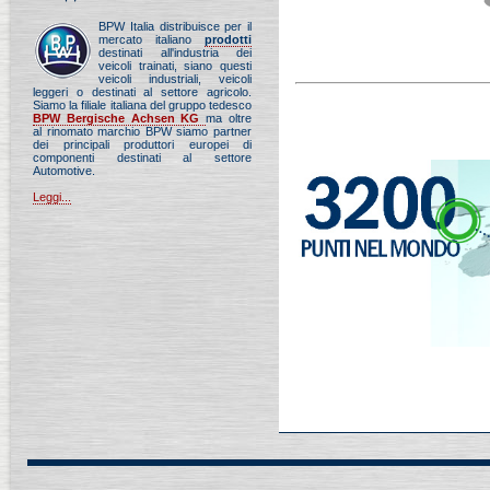
BPW Italia distribuisce per il
mercato italiano
prodotti
destinati all'industria dei
veicoli trainati, siano questi
veicoli industriali, veicoli
leggeri o destinati al settore agricolo.
Siamo la filiale italiana del gruppo tedesco
BPW Bergische Achsen KG
ma oltre
al rinomato marchio BPW siamo partner
dei principali produttori europei di
componenti destinati al settore
Automotive.
Leggi...