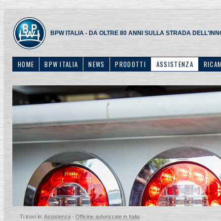
BPW ITALIA - DA OLTRE 80 ANNI SULLA STRADA DELL'IN
HOME
BPW ITALIA
NEWS
PRODOTTI
ASSISTENZA
RICA
Ti trovi in:
Assistenza
-
Officine autorizzate in Italia