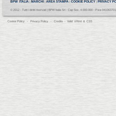
BPW ITALIA
MARCHI
AREA STAMPA
COOKIE POLICY
PRIVACY P
|
|
|
|
© 2012 - Tutti i diritti riservati | BPW Italia Srl - Cap Soc. 4.000.000 - P.iva 04106370
Cookie Policy
-
Privacy Policy
-
Credits
- Valid
xHtml
&
CSS